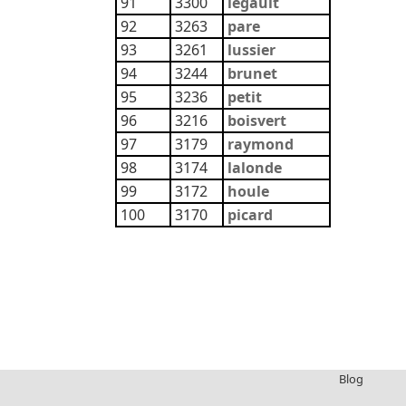
91
3300
legault
92
3263
pare
93
3261
lussier
94
3244
brunet
95
3236
petit
96
3216
boisvert
97
3179
raymond
98
3174
lalonde
99
3172
houle
100
3170
picard
Blog