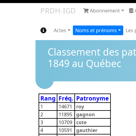
PRDH-IGD
Abonnement
Actes
Noms et prénoms
Les 
Classement des pat
1849 au Québec
Rang
Fréq.
Patronyme
1
14671
roy
2
11895
gagnon
3
10709
cote
4
10591
gauthier