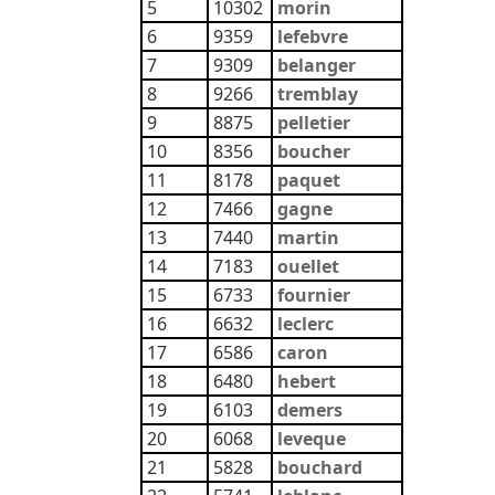
5
10302
morin
6
9359
lefebvre
7
9309
belanger
8
9266
tremblay
9
8875
pelletier
10
8356
boucher
11
8178
paquet
12
7466
gagne
13
7440
martin
14
7183
ouellet
15
6733
fournier
16
6632
leclerc
17
6586
caron
18
6480
hebert
19
6103
demers
20
6068
leveque
21
5828
bouchard