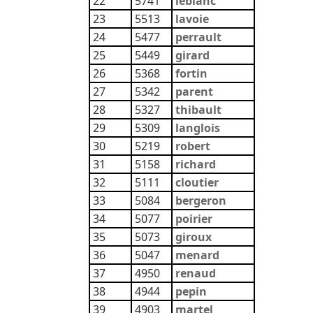
22
5741
leblanc
23
5513
lavoie
24
5477
perrault
25
5449
girard
26
5368
fortin
27
5342
parent
28
5327
thibault
29
5309
langlois
30
5219
robert
31
5158
richard
32
5111
cloutier
33
5084
bergeron
34
5077
poirier
35
5073
giroux
36
5047
menard
37
4950
renaud
38
4944
pepin
39
4903
martel