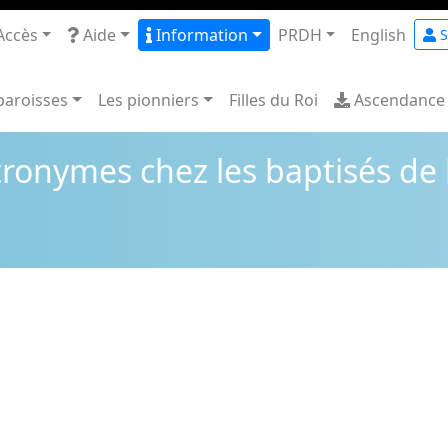
Accès
Aide
Information
PRDH
English
S
paroisses
Les pionniers
Filles du Roi
Ascendance
ronymes chez les baptisés de 