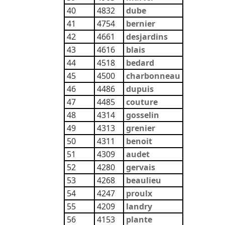
40
4832
dube
41
4754
bernier
42
4661
desjardins
43
4616
blais
44
4518
bedard
45
4500
charbonneau
46
4486
dupuis
47
4485
couture
48
4314
gosselin
49
4313
grenier
50
4311
benoit
51
4309
audet
52
4280
gervais
53
4268
beaulieu
54
4247
proulx
55
4209
landry
56
4153
plante