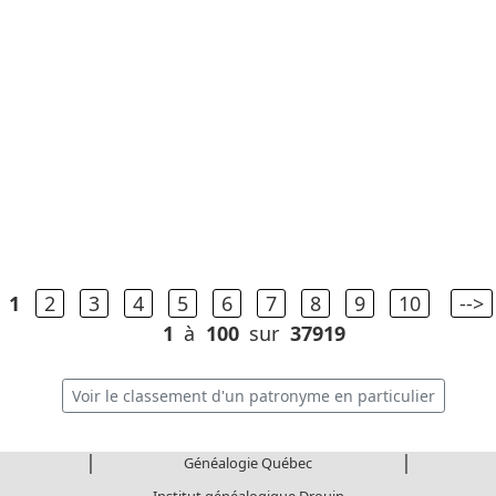
1
2
3
4
5
6
7
8
9
10
-->
1
à
100
sur
37919
Voir le classement d'un patronyme en particulier
|
|
Généalogie Québec
Institut généalogique Drouin