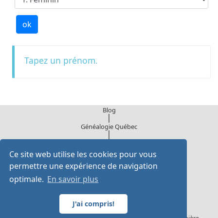
Tapez un prénom.
Blog
|
Généalogie Québec
|
Infolettre
Ce site web utilise les cookies pour vous
Institut généalogique Drouin
2855 Belcourt,
permettre une expérience de navigation
Longueuil, Québec, J4M 2B2
optimale.
En savoir plus
Tel : 514-400-3961 L-V 8:30 à 16:30, HNE
J'ai compris!
Courriel: contact@institutdrouin.com