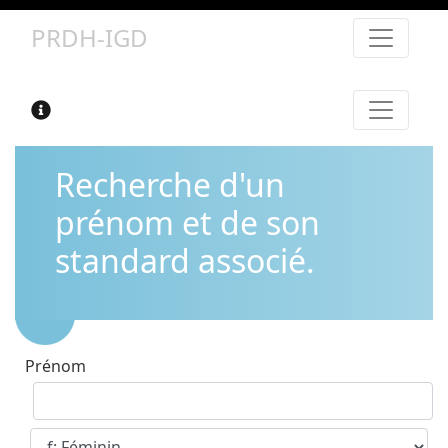
PRDH-IGD
Recherche d'un
prénom et de son
standard associé.
Prénom