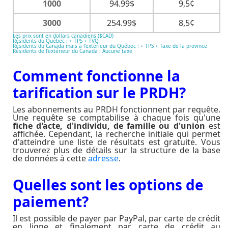
1000
94.99$
9,5¢
3000
254.99$
8,5¢
Les prix sont en dollars canadiens ($CAD)
Résidents du Québec : + TPS + TVQ
Résidents du Canada mais à l'extérieur du Québec : + TPS + Taxe de la province
Résidents de l'extérieur du Canada : Aucune taxe
Comment fonctionne la
tarification sur le PRDH?
Les abonnements au PRDH fonctionnent par requête.
Une requête se comptabilise à chaque fois qu'une
fiche d'acte, d'individu, de famille ou d'union
est
affichée. Cependant, la recherche initiale qui permet
d'atteindre une liste de résultats est gratuite. Vous
trouverez plus de détails sur la structure de la base
de données à cette
adresse
.
Quelles sont les options de
paiement?
Il est possible de payer par PayPal, par carte de crédit
en ligne et finalement par carte de crédit au