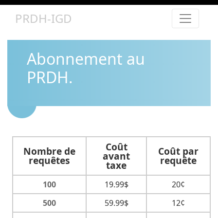
PRDH-IGD
Abonnement au
PRDH.
Coût
Nombre de
Coût par
avant
requêtes
requête
taxe
100
19.99$
20¢
500
59.99$
12¢