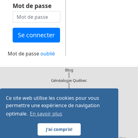
Mot de passe
Mot de passe
oublié
Blog
|
Généalogie Québec
|
Infolettre
Ce site web utilise les cookies pour vous
Institut généalogique Drouin
2855 Belcourt,
permettre une expérience de navigation
Longueuil, Québec, J4M 2B2
optimale.
En savoir plus
Tel : 514-400-3961 L-V 8:30 à 16:30, HNE
J'ai compris!
Courriel: contact@institutdrouin.com