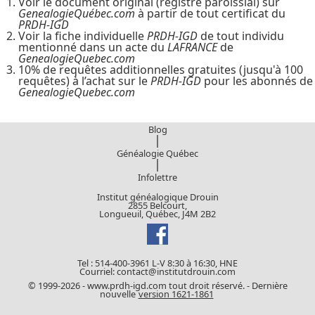
Voir le document original (registre paroissial) sur
GenealogieQuébec.com
à partir de tout certificat du
PRDH-IGD
Voir la fiche individuelle
PRDH-IGD
de tout individu
mentionné dans un acte du
LAFRANCE
de
GenealogieQuebec.com
10% de requêtes additionnelles gratuites (jusqu'à 100
requêtes) à l’achat sur le
PRDH-IGD
pour les abonnés de
GenealogieQuebec.com
Blog
|
Généalogie Québec
|
Infolettre
Institut généalogique Drouin
2855 Belcourt,
Longueuil, Québec, J4M 2B2
Tel : 514-400-3961 L-V 8:30 à 16:30, HNE
Courriel: contact@institutdrouin.com
© 1999-2026 - www.prdh-igd.com tout droit réservé. - Dernière
nouvelle
version 1621-1861