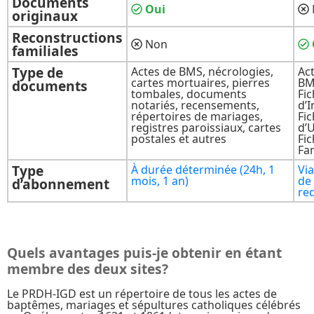
Documents
Oui
originaux
Reconstructions
Non
familiales
Type de
Actes de BMS, nécrologies,
Ac
cartes mortuaires, pierres
BM
documents
tombales, documents
Fi
notariés, recensements,
d’I
répertoires de mariages,
Fi
registres paroissiaux, cartes
d’
postales et autres
Fi
Fam
Type
À durée déterminée (24h, 1
Via
mois, 1 an)
de
d’abonnement
re
Quels avantages puis-je obtenir en étant
membre des deux sites?
Le PRDH-IGD est un répertoire de tous les actes de
baptêmes, mariages et sépultures catholiques célébrés