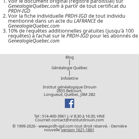
Voir le document original (registre paroissial) sur
GenealogieQuébec.com
à partir de tout certificat du
PRDH-IGD
Voir la fiche individuelle
PRDH-IGD
de tout individu
mentionné dans un acte du
LAFRANCE
de
GenealogieQuebec.com
10% de requêtes additionnelles gratuites (jusqu'à 100
requêtes) à l’achat sur le
PRDH-IGD
pour les abonnés de
GenealogieQuebec.com
Blog
|
Généalogie Québec
|
Infolettre
Institut généalogique Drouin
2855 Belcourt,
Longueuil, Québec, J4M 2B2
Tel : 514-400-3961 L-V 8:30 à 16:30, HNE
Courriel: contact@institutdrouin.com
© 1999-2026 - www.prdh-igd.com tout droit réservé. - Dernière
nouvelle
version 1621-1861