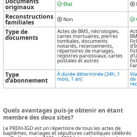
Documents
Oui
originaux
Reconstructions
Non
familiales
Type de
Actes de BMS, nécrologies,
Ac
cartes mortuaires, pierres
BM
documents
tombales, documents
Fi
notariés, recensements,
d’I
répertoires de mariages,
Fi
registres paroissiaux, cartes
d’
postales et autres
Fi
Fam
Type
À durée déterminée (24h, 1
Via
mois, 1 an)
de
d’abonnement
re
Quels avantages puis-je obtenir en étant
membre des deux sites?
Le PRDH-IGD est un répertoire de tous les actes de
baptêmes, mariages et sépultures catholiques célébrés