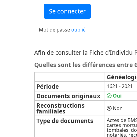
Mot de passe
oublié
Afin de consulter la Fiche d’Individ
Quelles sont les différences entr
Généalog
Période
1621 - 2021
Documents originaux
Oui
Reconstructions
Non
familiales
Type de documents
Actes de BMS
cartes mortua
tombales, d
notariés, re