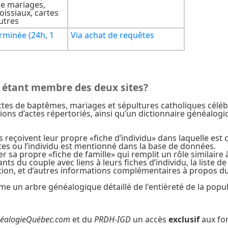
de mariages,
oissiaux, cartes
utres
rminée (24h, 1
Via achat de requêtes
n étant membre des deux sites?
ctes de baptêmes, mariages et sépultures catholiques céléb
llions d’actes répertoriés, ainsi qu’un dictionnaire généa
reçoivent leur propre «fiche d’individu» dans laquelle est c
 actes ou l’individu est mentionné dans la base de données.
r sa propre «fiche de famille» qui remplit un rôle similaire à
enfants du couple avec liens à leurs fiches d’individu, la list
estion, et d’autres informations complémentaires à propos d
me un arbre généalogique détaillé de l'entièreté de la popu
éalogieQuébec.com
et du
PRDH-IGD
un accès
exclusif
aux fon