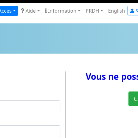
Accès
Aide
Information
PRDH
English
S
r
Vous ne pos
C