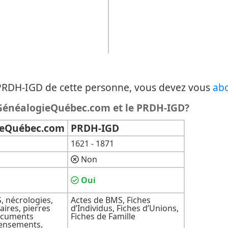
u PRDH-IGD de cette personne, vous devez vous
ab
e GénéalogieQuébec.com et le PRDH-IGD?
ieQuébec.com
PRDH-IGD
1621 - 1871
Non
Oui
, nécrologies,
Actes de BMS, Fiches
ires, pierres
d’Individus, Fiches d’Unions,
ocuments
Fiches de Famille
censements,