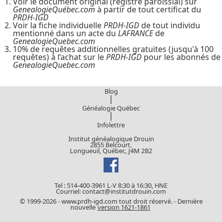
Voir le document original (registre paroissial) sur
GenealogieQuébec.com
à partir de tout certificat du
PRDH-IGD
Voir la fiche individuelle
PRDH-IGD
de tout individu
mentionné dans un acte du
LAFRANCE
de
GenealogieQuebec.com
10% de requêtes additionnelles gratuites (jusqu'à 100
requêtes) à l’achat sur le
PRDH-IGD
pour les abonnés de
GenealogieQuebec.com
Blog
|
Généalogie Québec
|
Infolettre
Institut généalogique Drouin
2855 Belcourt,
Longueuil, Québec, J4M 2B2
Tel : 514-400-3961 L-V 8:30 à 16:30, HNE
Courriel: contact@institutdrouin.com
© 1999-2026 - www.prdh-igd.com tout droit réservé. - Dernière
nouvelle
version 1621-1861