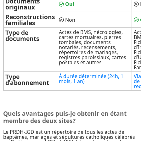
Documents
Oui
originaux
Reconstructions
Non
familiales
Type de
Actes de BMS, nécrologies,
Ac
cartes mortuaires, pierres
BM
documents
tombales, documents
Fi
notariés, recensements,
d’I
répertoires de mariages,
Fi
registres paroissiaux, cartes
d’
postales et autres
Fi
Fam
Type
À durée déterminée (24h, 1
Via
mois, 1 an)
de
d’abonnement
re
Quels avantages puis-je obtenir en étant
membre des deux sites?
Le PRDH-IGD est un répertoire de tous les actes de
baptêmes, mariages et sépultures catholiques célébrés