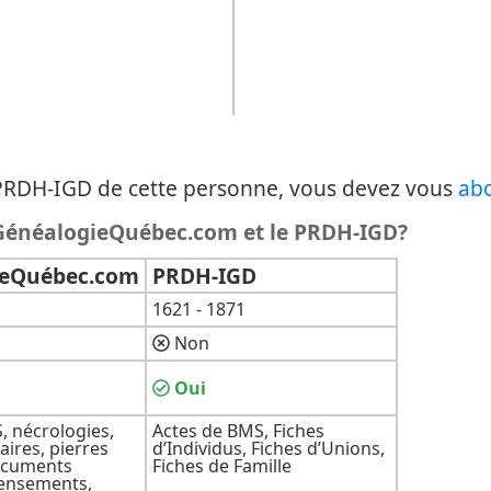
u PRDH-IGD de cette personne, vous devez vous
ab
e GénéalogieQuébec.com et le PRDH-IGD?
ieQuébec.com
PRDH-IGD
1621 - 1871
Non
Oui
, nécrologies,
Actes de BMS, Fiches
ires, pierres
d’Individus, Fiches d’Unions,
ocuments
Fiches de Famille
censements,