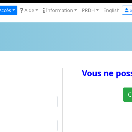
Accès
Aide
Information
PRDH
English
S
r
Vous ne pos
C