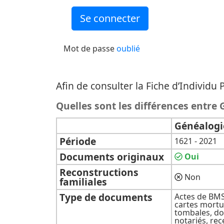
Mot de passe
oublié
Afin de consulter la Fiche d’Individ
Quelles sont les différences entr
Généalog
Période
1621 - 2021
Documents originaux
Oui
Reconstructions
Non
familiales
Type de documents
Actes de BMS
cartes mortua
tombales, d
notariés, re