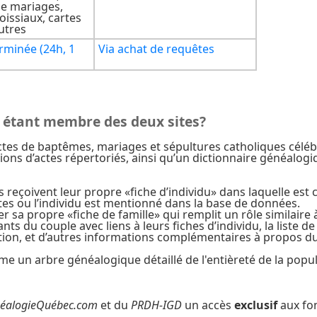
de mariages,
oissiaux, cartes
utres
rminée (24h, 1
Via achat de requêtes
n étant membre des deux sites?
ctes de baptêmes, mariages et sépultures catholiques céléb
llions d’actes répertoriés, ainsi qu’un dictionnaire généa
reçoivent leur propre «fiche d’individu» dans laquelle est c
 actes ou l’individu est mentionné dans la base de données.
r sa propre «fiche de famille» qui remplit un rôle similaire à
enfants du couple avec liens à leurs fiches d’individu, la list
estion, et d’autres informations complémentaires à propos d
me un arbre généalogique détaillé de l'entièreté de la popu
éalogieQuébec.com
et du
PRDH-IGD
un accès
exclusif
aux fon