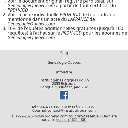
Voir le document original (registre paroissial) sur
GenealogieQuébec.com
à partir de tout certificat du
PRDH-IGD
Voir la fiche individuelle
PRDH-IGD
de tout individu
mentionné dans un acte du
LAFRANCE
de
GenealogieQuebec.com
10% de requêtes additionnelles gratuites (jusqu'à 100
requêtes) à l’achat sur le
PRDH-IGD
pour les abonnés de
GenealogieQuebec.com
Blog
|
Généalogie Québec
|
Infolettre
Institut généalogique Drouin
2855 Belcourt,
Longueuil, Québec, J4M 2B2
Tel : 514-400-3961 L-V 8:30 à 16:30, HNE
Courriel: contact@institutdrouin.com
© 1999-2026 - www.prdh-igd.com tout droit réservé. - Dernière
nouvelle
version 1621-1861