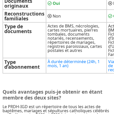
Documents
Oui
originaux
Reconstructions
Non
familiales
Type de
Actes de BMS, nécrologies,
Ac
cartes mortuaires, pierres
BM
documents
tombales, documents
Fi
notariés, recensements,
d’I
répertoires de mariages,
Fi
registres paroissiaux, cartes
d’
postales et autres
Fi
Fam
Type
À durée déterminée (24h, 1
Via
mois, 1 an)
de
d’abonnement
re
Quels avantages puis-je obtenir en étant
membre des deux sites?
Le PRDH-IGD est un répertoire de tous les actes de
baptêmes, mariages et sépultures catholiques célébrés