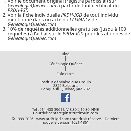
Voir le document original (registre paroissial) sur
GenealogieQuébec.com
à partir de tout certificat du
PRDH-IGD
Voir la fiche individuelle
PRDH-IGD
de tout individu
mentionné dans un acte du
LAFRANCE
de
GenealogieQuebec.com
10% de requêtes additionnelles gratuites (jusqu'à 100
requêtes) à l’achat sur le
PRDH-IGD
pour les abonnés de
GenealogieQuebec.com
Blog
|
Généalogie Québec
|
Infolettre
Institut généalogique Drouin
2855 Belcourt,
Longueuil, Québec, J4M 2B2
Tel : 514-400-3961 L-V 8:30 à 16:30, HNE
Courriel: contact@institutdrouin.com
© 1999-2026 - www.prdh-igd.com tout droit réservé. - Dernière
nouvelle
version 1621-1861