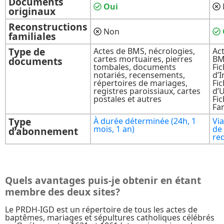
Documents
Oui
originaux
Reconstructions
Non
familiales
Type de
Actes de BMS, nécrologies,
Ac
cartes mortuaires, pierres
BM
documents
tombales, documents
Fi
notariés, recensements,
d’I
répertoires de mariages,
Fi
registres paroissiaux, cartes
d’
postales et autres
Fi
Fam
Type
À durée déterminée (24h, 1
Via
mois, 1 an)
de
d’abonnement
re
Quels avantages puis-je obtenir en étant
membre des deux sites?
Le PRDH-IGD est un répertoire de tous les actes de
baptêmes, mariages et sépultures catholiques célébrés